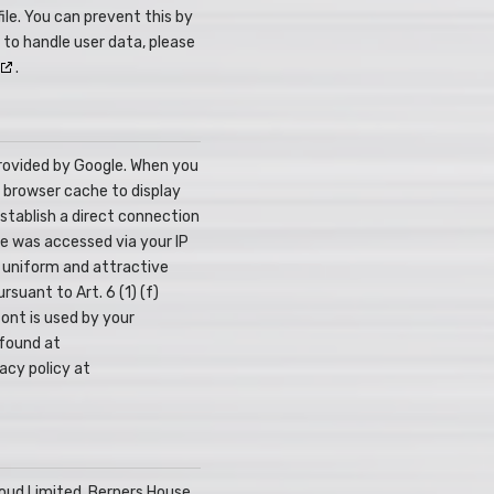
ile. You can prevent this by
to handle user data, please
.
provided by Google. When you
r browser cache to display
establish a direct connection
e was accessed via your IP
a uniform and attractive
rsuant to Art. 6 (1) (f)
ont is used by your
 found at
acy policy at
oud Limited, Berners House,