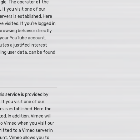
gle. The operator of the
If you visit one of our
rvers is established. Here
visited. If you’re logged in
browsing behavior directly
f your YouTube account.
tes a justified interest
ling user data, can be found
is service is provided by
If you visit one of our
s is established. Here the
d. In addition, Vimeo will
 to Vimeo when you visit our
itted to a Vimeo server in
ount, Vimeo allows you to