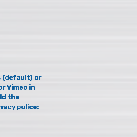
 (default) or
or Vimeo in
dd the
vacy police: