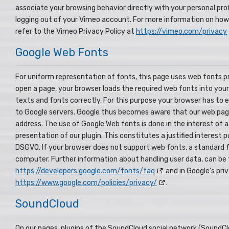
associate your browsing behavior directly with your personal prof
logging out of your Vimeo account. For more information on how 
refer to the Vimeo Privacy Policy at
https://vimeo.com/privacy
Google Web Fonts
For uniform representation of fonts, this page uses web fonts 
open a page, your browser loads the required web fonts into you
texts and fonts correctly. For this purpose your browser has to 
to Google servers. Google thus becomes aware that our web pag
address. The use of Google Web fonts is done in the interest of 
presentation of our plugin. This constitutes a justified interest pu
DSGVO. If your browser does not support web fonts, a standard f
computer. Further information about handling user data, can be
https://developers.google.com/fonts/faq
and in Google’s priv
https://www.google.com/policies/privacy/
.
SoundCloud
On our pages, plugins of the SoundCloud social network (SoundCl