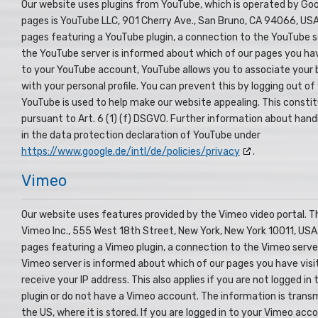
Our website uses plugins from YouTube, which is operated by Goo
pages is YouTube LLC, 901 Cherry Ave., San Bruno, CA 94066, USA. 
pages featuring a YouTube plugin, a connection to the YouTube se
the YouTube server is informed about which of our pages you have 
to your YouTube account, YouTube allows you to associate your 
with your personal profile. You can prevent this by logging out o
YouTube is used to help make our website appealing. This constitu
pursuant to Art. 6 (1) (f) DSGVO. Further information about hand
in the data protection declaration of YouTube under
https://www.google.de/intl/de/policies/privacy
.
Vimeo
Our website uses features provided by the Vimeo video portal. Th
Vimeo Inc., 555 West 18th Street, New York, New York 10011, USA. 
pages featuring a Vimeo plugin, a connection to the Vimeo server
Vimeo server is informed about which of our pages you have visite
receive your IP address. This also applies if you are not logged in
plugin or do not have a Vimeo account. The information is transm
the US, where it is stored. If you are logged in to your Vimeo acc